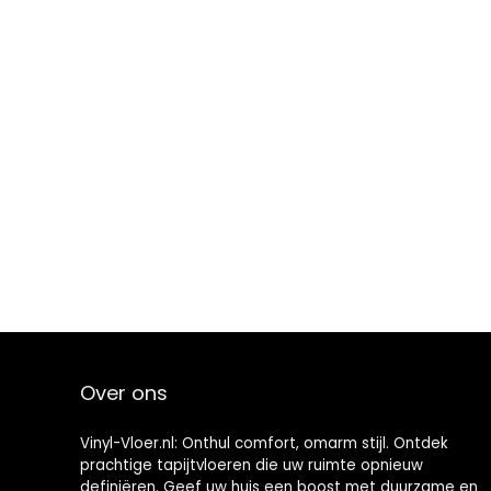
Over ons
Vinyl-Vloer.nl: Onthul comfort, omarm stijl. Ontdek
prachtige tapijtvloeren die uw ruimte opnieuw
definiëren. Geef uw huis een boost met duurzame en