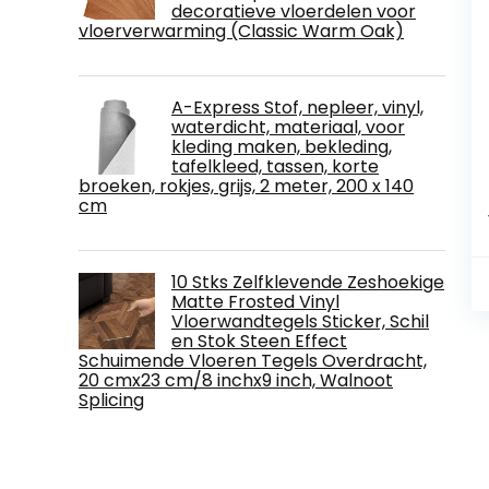
decoratieve vloerdelen voor
vloerverwarming (Classic Warm Oak)
A-Express Stof, nepleer, vinyl,
waterdicht, materiaal, voor
kleding maken, bekleding,
tafelkleed, tassen, korte
broeken, rokjes, grijs, 2 meter, 200 x 140
cm
10 Stks Zelfklevende Zeshoekige
Matte Frosted Vinyl
Vloerwandtegels Sticker, Schil
en Stok Steen Effect
Schuimende Vloeren Tegels Overdracht,
20 cmx23 cm/8 inchx9 inch, Walnoot
Splicing