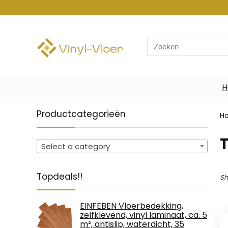
Search
for:
H
Productcategorieën
H
T
Select a category
Topdeals!!
Sh
EINFEBEN Vloerbedekking,
zelfklevend, vinyl laminaat, ca. 5
m², antislip, waterdicht, 35