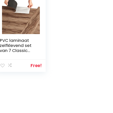
PVC laminaat
zelfklevend set
van 7 Classic
Warm Oak 0,975
m²
Free!