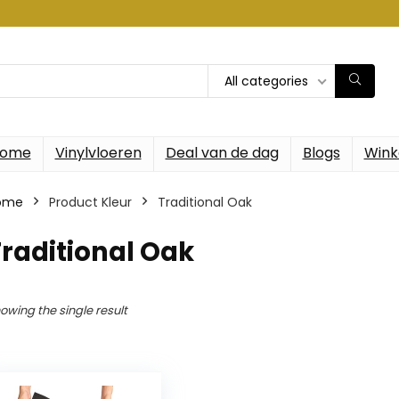
All categories
ome
Vinylvloeren
Deal van de dag
Blogs
Wink
ome
Product Kleur
Traditional Oak
raditional Oak
owing the single result