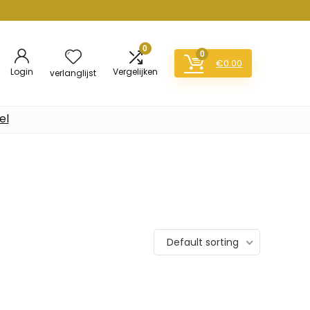
0
0
€
0.00
Login
Vergelijken
verlanglijst
el
Default sorting