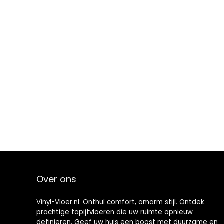
Over ons
Vinyl-Vloer.nl: Onthul comfort, omarm stijl. Ontdek
prachtige tapijtvloeren die uw ruimte opnieuw
definiëren. Geef uw huis een boost met duurzame en