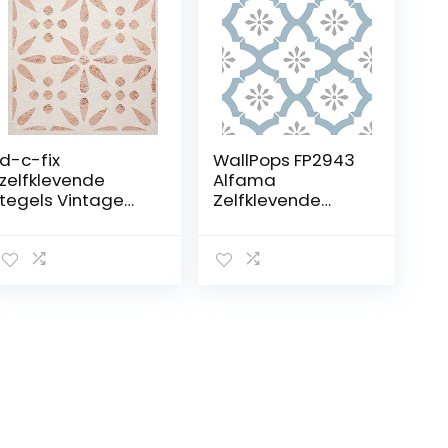
d-c-fix
WallPops FP2943
zelfklevende
Alfama
tegels Vintage
Zelfklevende
bloemen patroon
vloertegels,
30,5 cm x 30,5 cm
meerkleurig
– vloertegels vinyl
plaktegels vloer
floor tiles peel
and stick