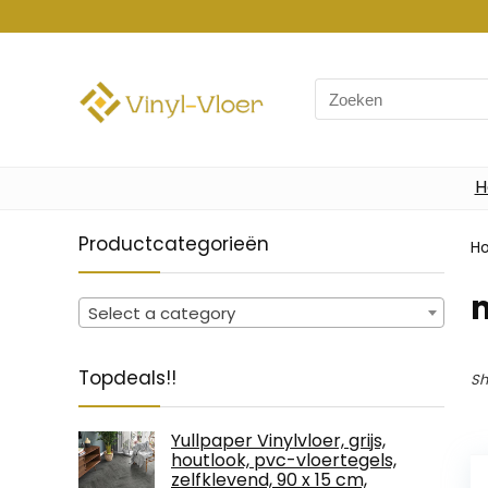
Search
for:
H
Productcategorieën
H
‎
Select a category
Topdeals!!
Sh
Yullpaper Vinylvloer, grijs,
houtlook, pvc-vloertegels,
zelfklevend, 90 x 15 cm,