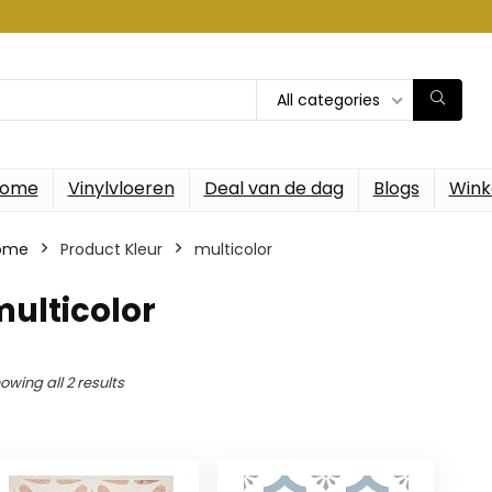
All categories
ome
Vinylvloeren
Deal van de dag
Blogs
Wink
ome
Product Kleur
‎multicolor
multicolor
owing all 2 results