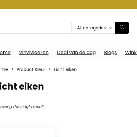
All categories
ome
Vinylvloeren
Deal van de dag
Blogs
Wink
ome
Product Kleur
‎Licht eiken
Licht eiken
owing the single result