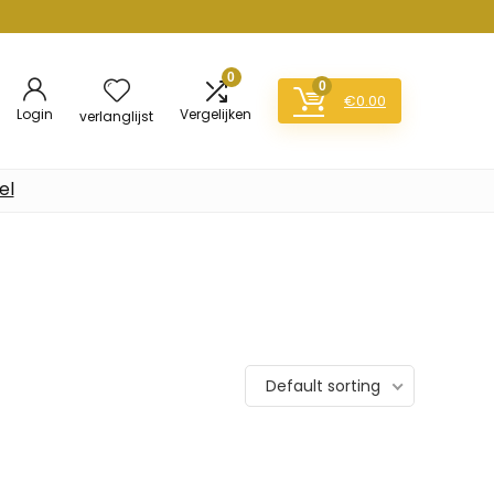
0
0
€
0.00
Login
Vergelijken
verlanglijst
el
Default sorting