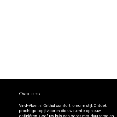
Over ons
Vinyl-Vloer.nl: Onthul comfort, omarm stijl. Ontdek
prachtige tapijtvloeren die uw ruimte opnieuw
definiëren. Geef uw huis een boost met duurzame en