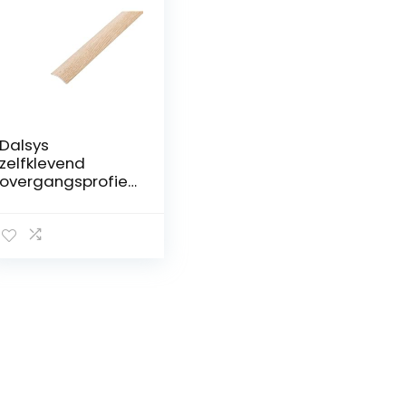
Dalsys
zelfklevend
overgangsprofiel
100cm x 60mm
aluminium
egalisatieprofiel,
geschikt voor o.a.
tegels, laminaat
en licht eiken
parket