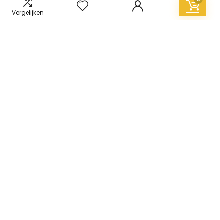
Vergelijken
Informatie
Contact
Klantenservice
Over ons
Overzicht
Onze webshops
Vacature
Blogs
Privacybeleid
Adverteren
Contact
vinyl-vloer.nl