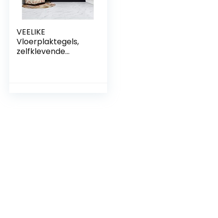
VEELIKE
Vloerplaktegels,
zelfklevende
vloertegels,
wasdicht, jazz wit,
marmerlook, 30 cm
x 30 cm, voor
slaapkamer,
woonkamer en
keuken, 24 stuks