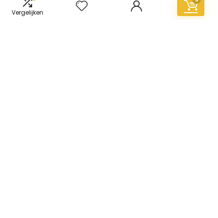
Vergelijken
Informatie
Contact
Klantenservice
Over ons
Overzicht
Onze webshops
Vacature
Blogs
Privacybeleid
Adverteren
Contact
vinyl-vloer.nl