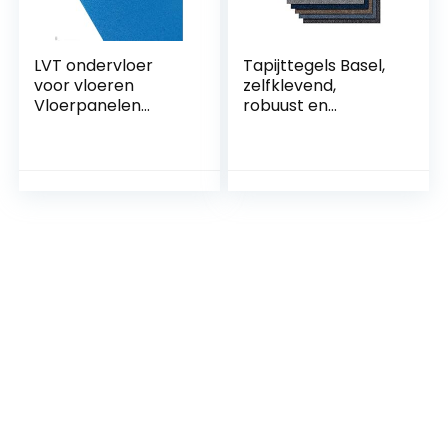
LVT ondervloer
Tapijttegels Basel,
voor vloeren
zelfklevend,
Vloerpanelen
robuust en
Contactgeluidsisola
onderhoudsvriende
tie Vinyl / LVT
lijk, vloerbedekking
klikvloeren Isolatie
voor kantoor en
ondervloer / 1.5mm
thuis,
(48m2)
hoogwaardige
lussenpool (50 x 50
cm, groen)