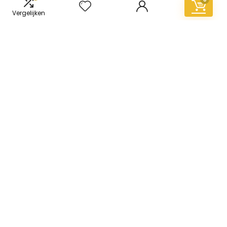
Vergelijken
Informatie
Contact
Klantenservice
Over ons
Overzicht
Onze webshops
Vacature
Blogs
Privacybeleid
Adverteren
Contact
vinyl-vloer.nl