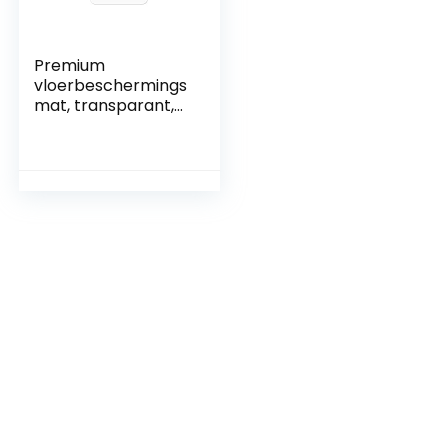
Premium
vloerbeschermings
mat, transparant,
TÜV-
gecertificeerd,
voor harde vloeren,
120 x 150 cm