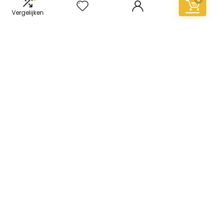
Vergelijken
Informatie
Contact
Klantenservice
Over ons
Overzicht
Onze webshops
Vacature
Blogs
Privacybeleid
Adverteren
Contact
vinyl-vloer.nl