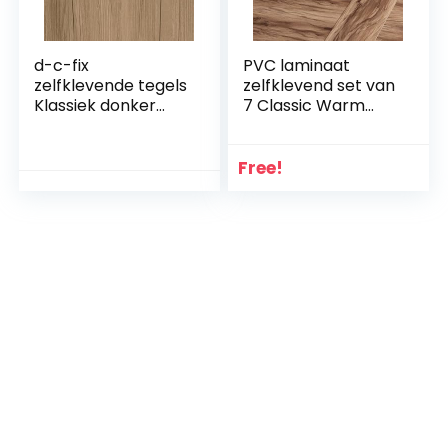
d-c-fix
PVC laminaat
zelfklevende tegels
zelfklevend set van
Klassiek donker
7 Classic Warm
eiken hout-look
Oak 0,975 m²
30,5 cm x 30,5 cm –
vloertegels vinyl
Free!
plaktegels vloer
floor tiles peel and
stick