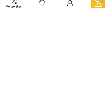
Vergelijken
Informatie
Contact
Klantenservice
Over ons
Overzicht
Onze webshops
Vacature
Blogs
Privacybeleid
Adverteren
Contact
vinyl-vloer.nl