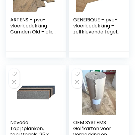
ARTENS – pvc-
GENERIQUE – pvc-
vloerbedekking
vloerbedekking –
Camden Old – click
zelfklevende tegels
vinyl planken –
– lichte houten
vinyl vloer –
vloer effect – beige
natuurlijk
– 2,04 m²/22 tegels
houteffect – goud
beige – Forte –
dikte 4,2 mm –
1,54m²/7 planken
Nevada
OEM SYSTEMS
Tapijtplanken,
Golfkarton voor
tapijttegels, 25 x
verpakking en