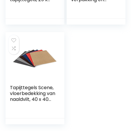
100 cm, snel en
vloerbedekking H
zonder lijmen te
100 rol 20 m beige
leggen, tegels,
tapijt,
vloerbedekking,
vloerbedekking
(blauw 84)
Tapijttegels Scene,
vloerbedekking van
naaldvilt, 40 x 40
cm, zelfklevend &
antistatisch, vilten
tegel kantoor- en
commercieel
gebruik, vilten tapijt