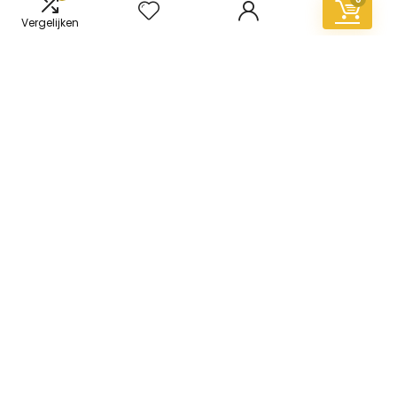
Vergelijken
Informatie
Contact
Klantenservice
Over ons
Overzicht
Onze webshops
Vacature
Blogs
Privacybeleid
Adverteren
Contact
vinyl-vloer.nl