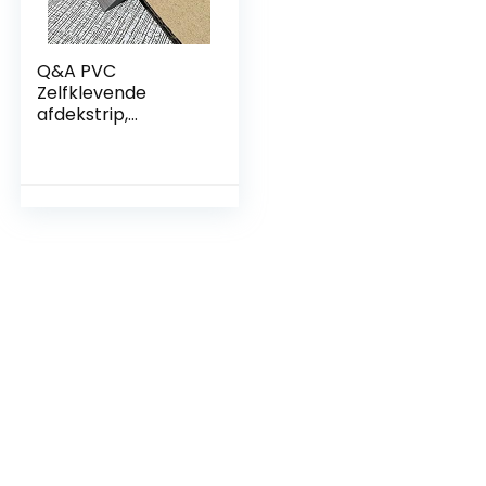
Q&A PVC
Zelfklevende
afdekstrip,
afdeklijsten voor
vloeren,
zelfklevend, 2 m / 1
m, pvc-afdeklijst,
zelfklevend
overgangsprofiel,
vloerlijst, laminaat
vloerspleet (5 mm
/ 1 m, grijs hout
grain)