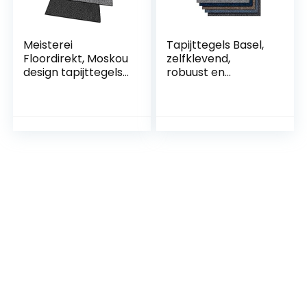
Meisterei
Tapijttegels Basel,
Floordirekt, Moskou
zelfklevend,
design tapijttegels
robuust en
50×50 cm,
onderhoudsvriende
zelfliggend,
lijk, vloerbedekking
duurzaam
voor kantoor en
vloerkleed,
thuis,
vloerbedekking
hoogwaardige
met hoogwaardige
lussenpool (50 x 50
lussenvloer,
cm, groen)
antistatisch met
bitumen rug,
(antraciet)