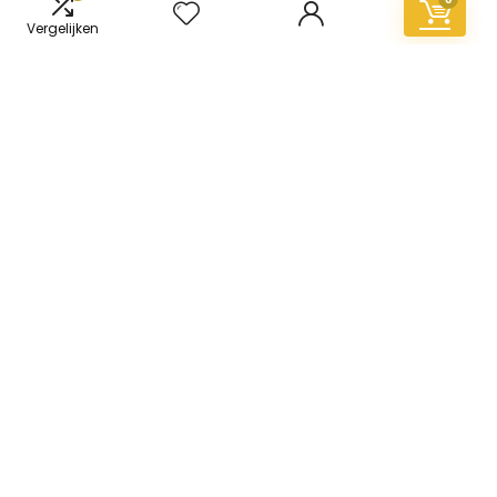
Vergelijken
Informatie
Contact
Klantenservice
Over ons
Overzicht
Onze webshops
Vacature
Blogs
Privacybeleid
Adverteren
Contact
vinyl-vloer.nl