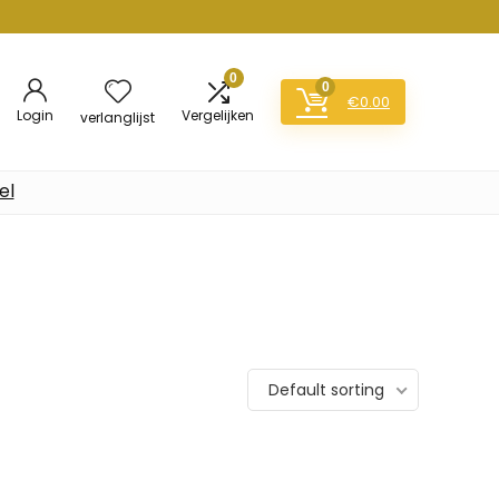
0
0
€
0.00
Login
Vergelijken
verlanglijst
el
Default sorting