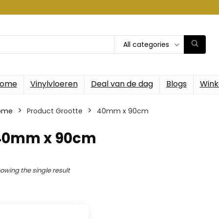
All categories
ome
Vinylvloeren
Deal van de dag
Blogs
Wink
ome
Product Grootte
‎40mm x 90cm
‎40mm x 90cm
owing the single result