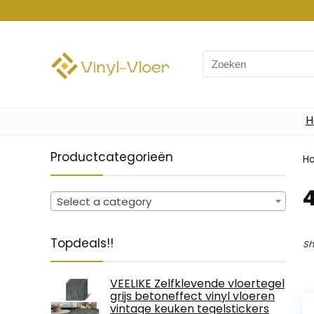
Search
for:
H
Productcategorieën
H
Select a category
Topdeals!!
Sh
VEELIKE Zelfklevende vloertegel
grijs betoneffect vinyl vloeren
vintage keuken tegelstickers