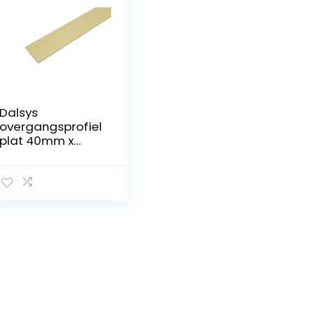
Dalsys
overgangsprofiel
plat 40mm x
90cm voor
schroeven incl.
bevestigingsmat
eriaal, gemaakt
van licht esdoorn
aluminium