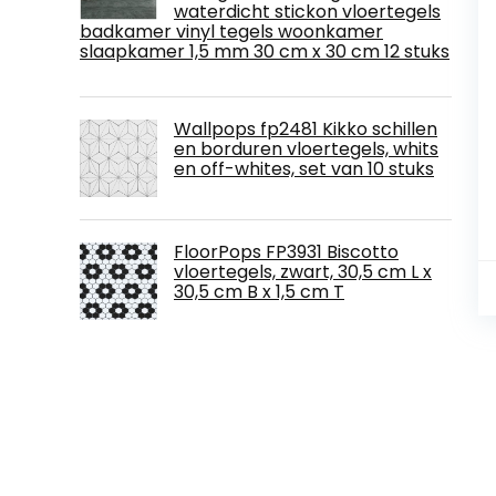
waterdicht stickon vloertegels
badkamer vinyl tegels woonkamer
slaapkamer 1,5 mm 30 cm x 30 cm 12 stuks
Wallpops fp2481 Kikko schillen
en borduren vloertegels, whits
en off-whites, set van 10 stuks
FloorPops FP3931 Biscotto
vloertegels, zwart, 30,5 cm L x
30,5 cm B x 1,5 cm T