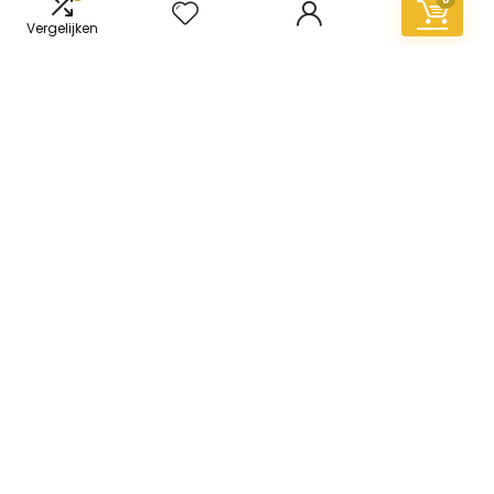
Vergelijken
Informatie
Contact
Klantenservice
Over ons
Overzicht
Onze webshops
Vacature
Blogs
Privacybeleid
Adverteren
Contact
vinyl-vloer.nl