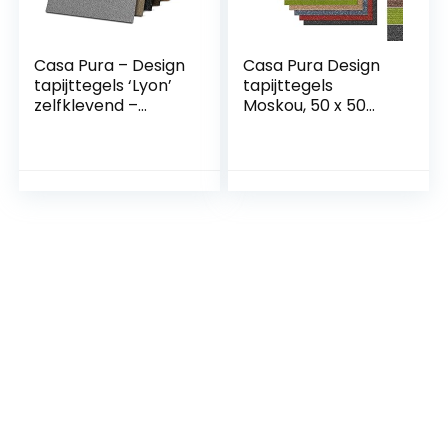
Casa Pura – Design
Casa Pura Design
tapijttegels ‘Lyon’
tapijttegels
zelfklevend –
Moskou, 50 x 50
duurzaam tapijt
cm, zelfklevend,
vloerbedekking
duurzaam tapijt,
met hoogwaardige
vloerbedekking
lussenpool geschikt
met hoogwaardige
voor
lussenpool,
vloerverwarming |
antistatisch met
antislip,
bitumenrug (4
antistatisch,
stuks – 1 m², rood)
geluids- en
warmte-isolatie |
Nylon | 4 stuks | 50
x 50 x 0,6 cm | 1 m²
set | curry