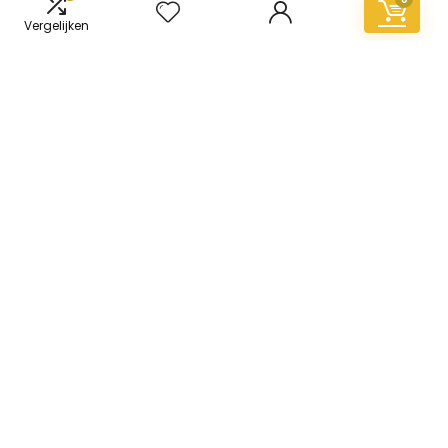
Vergelijken
Informatie
Contact
Klantenservice
Over ons
Overzicht
Onze webshops
Vacature
Blogs
Privacybeleid
Adverteren
Contact
vinyl-vloer.nl