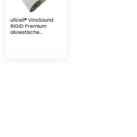
uficell® VinoSound
RIGID Premium
akoestische
impactgeluidsisolat
ie voor harde
klikvinylvloeren –
Druksterkte: 1900
kPa (30 m²)