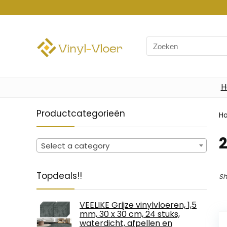
Search
for:
H
Productcategorieën
H
‎
Select a category
Topdeals!!
Sh
VEELIKE Grijze vinylvloeren, 1,5
mm, 30 x 30 cm, 24 stuks,
waterdicht, afpellen en