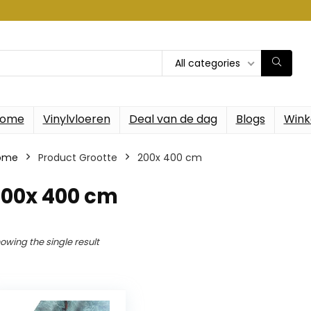
All categories
ome
Vinylvloeren
Deal van de dag
Blogs
Wink
ome
Product Grootte
‎200x 400 cm
200x 400 cm
owing the single result