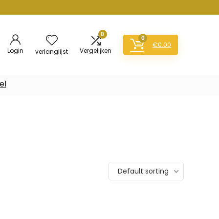
0
0
€
0.00
Login
Vergelijken
verlanglijst
el
Default sorting