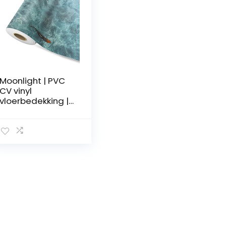
Moonlight | PVC
CV vinyl
vloerbedekking |
vele lengtes &
motieven &
maten (200x 400
cm, koi)