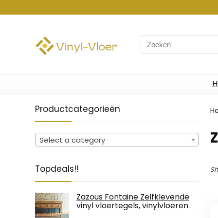
Search
for:
H
Productcategorieën
H
Select a category
Topdeals!!
Sh
Zazous Fontaine Zelfklevende
vinyl vloertegels, vinylvloeren.