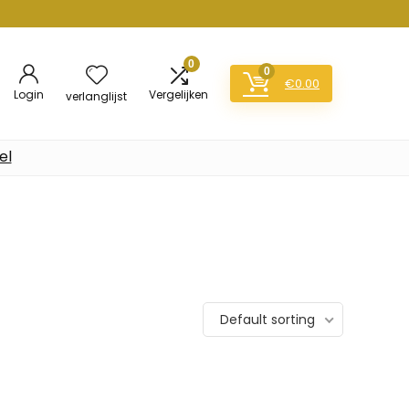
0
0
€
0.00
Login
Vergelijken
verlanglijst
el
Default sorting