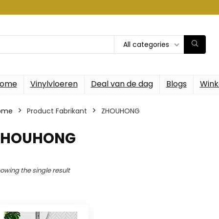
All categories
ome
Vinylvloeren
Deal van de dag
Blogs
Wink
ome
Product Fabrikant
‎ZHOUHONG
‎ZHOUHONG
owing the single result