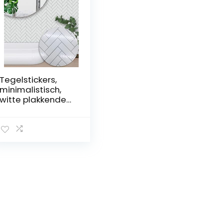
Tegelstickers,
minimalistisch,
witte plakkende
tegels, pvc,
zelfklevende
wandtegels,
duurzame pel-
en-plak
vloertegels
plakken op
wandtegels,
waterdichte
tegelstickers voor
badkamer en
keuken, 25 x 25