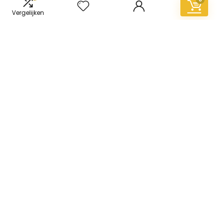
Vergelijken
Informatie
Contact
Klantenservice
Over ons
Overzicht
Onze webshops
Vacature
Blogs
Privacybeleid
Adverteren
Contact
vinyl-vloer.nl