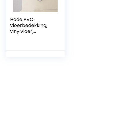
Hode PVC-
vloerbedekking,
vinylvloer,
zelfklevende
tegels, plaktegels,
vloer, lichtgrijs,
zeshoekig, 11 cm,
waterdicht, 0,3 m²,
10 tegels