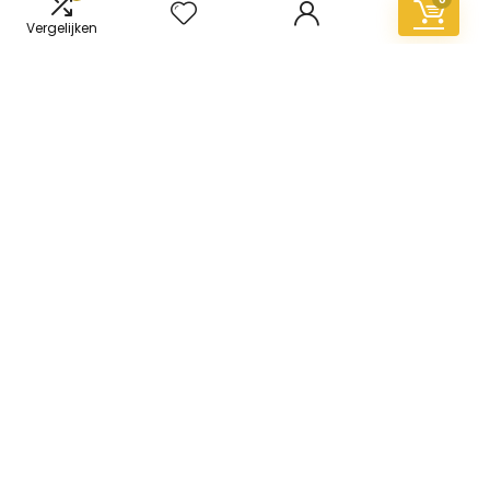
Vergelijken
Informatie
Contact
Klantenservice
Over ons
Overzicht
Onze webshops
Vacature
Blogs
Privacybeleid
Adverteren
Contact
vinyl-vloer.nl