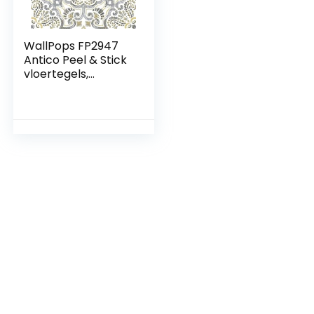
WallPops FP2947
Antico Peel & Stick
vloertegels,
meerkleurig, 30,5 x
30,5 cm