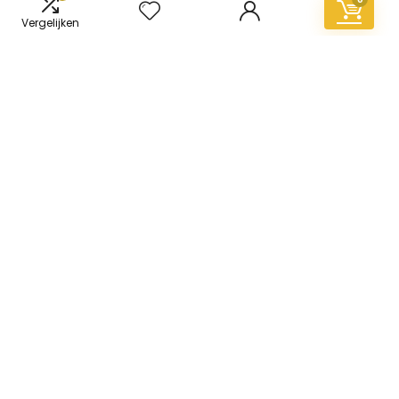
Vergelijken
Informatie
Contact
Klantenservice
Over ons
Overzicht
Onze webshops
Vacature
Blogs
Privacybeleid
Adverteren
Contact
vinyl-vloer.nl