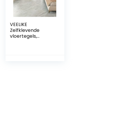
VEELIKE
Zelfklevende
vloertegels,
marmer, beige,
behang, keuken,
tegels, vinyl,
zelfklevend,
badkamer, voor
vloer, waterdicht,
behang, vloer,
woonkamer,
slaapkamer, 1,5
mm, 60 cm x 30
cm, 24 stuks