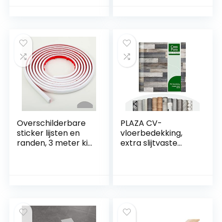
duurzaam
vloerkleed,
vloerbedekking
met hoogwaardige
lussenvloer,
antistatisch met
bitumen rug,
(antraciet)
Overschilderbare
PLAZA CV-
sticker lijsten en
vloerbedekking,
randen, 3 meter kit
extra slijtvaste
en sierlijsten voor
pvc-vloer
vloer, achterwand,
(geschuimd),
tegelranden en
oppervlak met
hoekdecoratie,
textuur, fraaie
zelfklevende liner,
houtlook, per
wit
strekkende meter,
Cuban Oak Mix