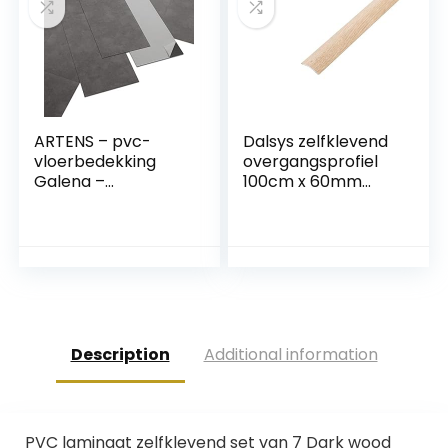
967M (200 x 300
cm)
ARTENS – pvc-
Dalsys zelfklevend
vloerbedekking
overgangsprofiel
Galena –
100cm x 60mm
zelfklevende vinyl
aluminium
tegels – vinyl vloer
egalisatieprofiel,
– betoneffect –
geschikt voor o.a.
donkergrijs – Medio
tegels, laminaat en
– dikte 1,5 mm –
licht eiken parket
2,23 m² / 12 tegels
Description
Additional information
PVC laminaat zelfklevend set van 7 Dark wood