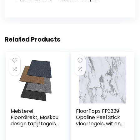
Related Products
Meisterei
FloorPops FP3329
Floordirekt, Moskou
Opaline Peel Stick
design tapijttegels
vloertegels, wit en
50×50 cm,
gebroken wit
zelfliggend,