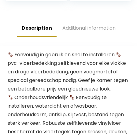
Houten Vloeren
betoneffect,
voor Keuken
antislip, waterdicht,
Woonkamer en
oliebestendig,
Badkamer
snijbaar,
Description
Additional information
Vloerplanken
vloerstickers voor
slaapkamer,
keuken
Eenvoudig in gebruik en snel te installeren:
pvc-vloerbedekking zelfklevend voor elke vlakke
en droge vloerbedekking, geen voegmortel of
speciaal gereedschap nodig. Geef je kamer tegen
een betaalbare prijs een gloednieuwe look.
Onderhoudsvriendelijk
Eenvoudig te
installeren, waterdicht en afwasbaar,
onderhoudsarm, antislip, slijtvast, bestand tegen
sterk verkeer. Robuuste zelfklevende vinylvloer
beschermt de vloertegels tegen krassen, deuken,