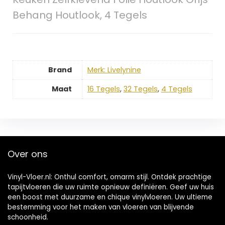
Behang Houtlook, 4 Tegels
Brand
Merk: Livelynine
Maat
16 Tegels
,
32 Tegels
,
4 Tegels
Over ons
Vinyl-Vloer.nl: Onthul comfort, omarm stijl. Ontdek prachtige
tapijtvloeren die uw ruimte opnieuw definiëren. Geef uw huis
een boost met duurzame en chique vinylvloeren. Uw ultieme
bestemming voor het maken van vloeren van blijvende
schoonheid.