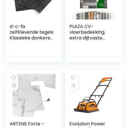
d-c-fix
PLAZA CV-
zelfklevende tegels
vloerbedekking,
Klassieke donkere
extra slijtvaste
leisteen stenen
pvc-vloer
30,5 cm x 30,5 cm –
(geschuimd),
vloertegels vinyl
oppervlak met
plaktegels vloer
textuur, fraaie
floor tiles peel and
houtlook, per
stick
strekkende meter,
Cuban Oak Mix
967M (200 x 300
cm)
ARTENS Forte –
Evolution Power