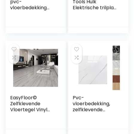
pvc-
Tools Hulk
vloerbedekking
Elektrische trilplaat
Marmi –
– 230 V
zelfklevende vinyl
huishoudelijk
tegels – vinyl vloer
gebruik – Ideaal
– lichtgrijs –
voor het egaliseren
marmereffect –
van bestrating,
60,96 cm x 30,48 x
voorbereiding van
2 mm – dikte 2 mm
een kunstgrasveld,
– 2,23 m² /12 tegels
patio, blokwerk,
zand, aarde en
meer
EasyFloor©
Pvc-
Zelfklevende
vloerbedekking,
Vloertegel Vinyl
zelfklevende
Vloeren Gewassen
tegels, 22 stuks, 30
Grijs Hout Effect
x 30 cm (2 m²),
Peel en Stick Tile
zelfklevende
15X90cm 35pcs
vinyltegels,