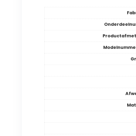
Fab
Onderdeeln
Productafmet
Modelnummer
Gr
Afw
Mat