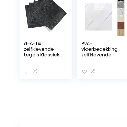
d-c-fix
Pvc-
zelfklevende
vloerbedekking,
tegels Klassieke
zelfklevende
donkere leisteen
tegels, 22 stuks,
stenen 30,5 cm x
30 x 30 cm (2
30,5 cm –
m²),
vloertegels vinyl
zelfklevende
plaktegels vloer
vinyltegels,
floor tiles peel
betoneffect,
and stick
antislip,
waterdicht,
oliebestendig,
snijbaar,
vloerstickers
voor