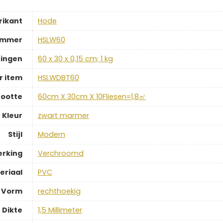
rikant
‎Hode
ummer
‎HSLW60
ingen
‎60 x 30 x 0,15 cm; 1 kg
 item
‎HSLWDBT60
ootte
‎60cm X 30cm X 10Fliesen=1,8㎡
Kleur
‎zwart marmer
Stijl
‎Modern
erking
‎Verchroomd
eriaal
‎PVC
Vorm
‎rechthoekig
Dikte
‎1,5 Millimeter