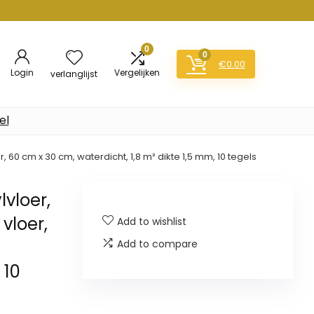
0
0
€
0.00
Login
Vergelijken
verlanglijst
el
 60 cm x 30 cm, waterdicht, 1,8 m² dikte 1,5 mm, 10 tegels
vloer,
 vloer,
Add to wishlist
Add to compare
 10