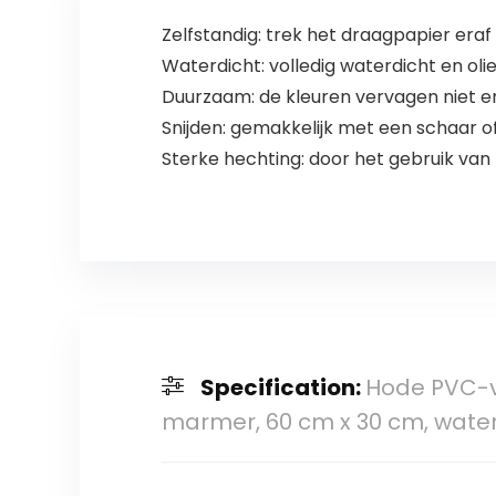
slaapkamer,
keuken
Zelfstandig: trek het draagpapier era
Waterdicht: volledig waterdicht en oli
Duurzaam: de kleuren vervagen niet en s
Snijden: gemakkelijk met een schaar of
Sterke hechting: door het gebruik van
Specification:
Hode PVC-vl
marmer, 60 cm x 30 cm, waterdi