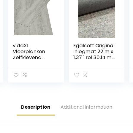
vidaXL
Egalsoft Original
Vloerplanken
inlegmat 22 m x
Zelfklevend
1,37 1 rol 30,14 m²
Vloer
dikte = 6,50 mm
Vloerbedekking
Planken
Vloerplank
Ondervloer
Bedekking
Laminaat
Ondergrond
Description
Additional information
Vloeren PVC
Lichtgrijs