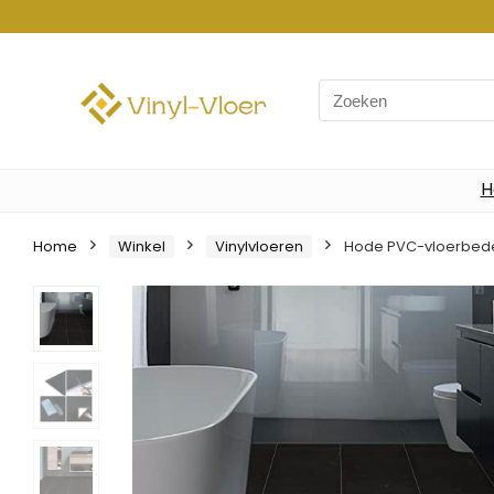
Search
for:
H
Home
Winkel
Vinylvloeren
Hode PVC-vloerbedekki