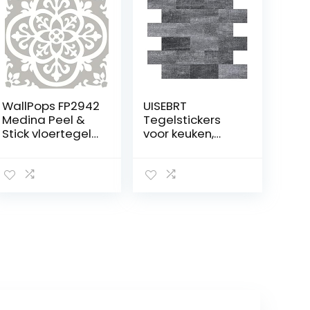
WallPops FP2942
UISEBRT
Medina Peel &
Tegelstickers
Stick vloertegels,
voor keuken,
grijs, 30,5 x 30,5
tegels,
cm
nivelleringssyste
em, pvc,
wandtegels,
folie, stickers,
zelfklevende
tegelfolie, 10
stuks,
tegeldecoratie,
34 x 29 cm, voor
badkamer,
wastafel, open