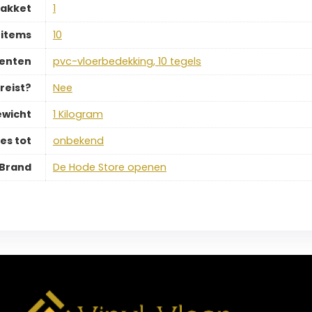
pakket
‎1
 items
‎10
enten
‎pvc-vloerbedekking, 10 tegels
reist?
‎Nee
wicht
‎1 Kilogram
es tot
‎onbekend
Brand
De Hode Store openen