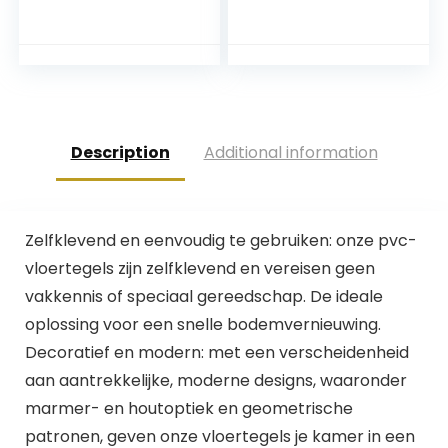
zelfliggend,
B x 1,5 cm T
duurzaam
vloerkleed,
vloerbedekking
met hoogwaardige
lussenvloer,
antistatisch met
Description
Additional information
bitumen rug,
(antraciet)
Zelfklevend en eenvoudig te gebruiken: onze pvc-
vloertegels zijn zelfklevend en vereisen geen
vakkennis of speciaal gereedschap. De ideale
oplossing voor een snelle bodemvernieuwing.
Decoratief en modern: met een verscheidenheid
aan aantrekkelijke, moderne designs, waaronder
marmer- en houtoptiek en geometrische
patronen, geven onze vloertegels je kamer in een