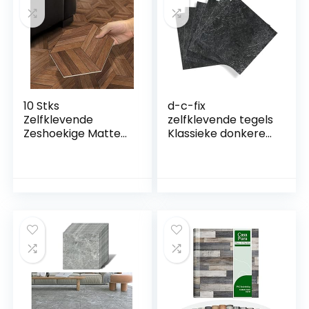
10 Stks
d-c-fix
Zelfklevende
zelfklevende tegels
Zeshoekige Matte
Klassieke donkere
Frosted Vinyl
leisteen stenen
Vloerwandtegels
30,5 cm x 30,5 cm –
Sticker, Schil en
vloertegels vinyl
Stok Steen Effect
plaktegels vloer
Schuimende
floor tiles peel and
Vloeren Tegels
stick
Overdracht, 20
cmx23 cm/8 inchx9
inch, Walnoot
Splicing