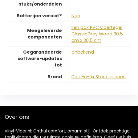
stuks/onderdelen
Batterijen vereist?
‎Nee
‎Een pak PVC vloertegel
Meegeleverde
ClassicGrey Wood 30,5
componenten
cm x 30,5 cm
Gegarandeerde
‎onbekend
software-updates
tot
Brand
De d-c-fix Store openen
Over ons
Vinyl-Vloer.nl: Onthul comfort, omarm stijl. Ontdek prachtige
tapijtvloeren die uw ruimte opnieuw definiëren. Geef uw huis