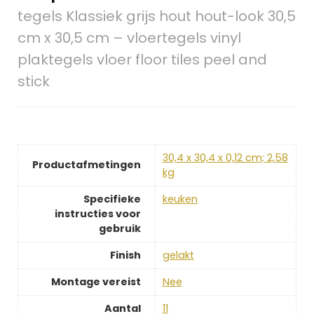
tegels Klassiek grijs hout hout-look 30,5
cm x 30,5 cm – vloertegels vinyl
plaktegels vloer floor tiles peel and
stick
‎30,4 x 30,4 x 0,12 cm; 2,58
Productafmetingen
kg
Specifieke
‎keuken
instructies voor
gebruik
Finish
‎gelakt
Montage vereist
‎Nee
Aantal
‎11