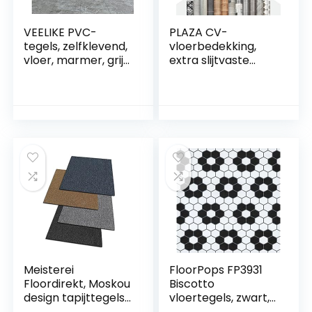
VEELIKE PVC-
PLAZA CV-
tegels, zelfklevend,
vloerbedekking,
vloer, marmer, grijs,
extra slijtvaste
tegels, zelfklevend,
pvc-vloer
vloer, badkamer,
(geschuimd),
pvc, zelfklevend,
oppervlak met
waterdicht, tegels,
textuur, fraaie
keuken, tegels, pvc,
houtlook, per
garage, 1,5 mm, 30
strekkende meter,
x 30 cm, 12 stuks
Cuban Oak Mix
967M (200 x 300
cm)
Meisterei
FloorPops FP3931
Floordirekt, Moskou
Biscotto
design tapijttegels
vloertegels, zwart,
50×50 cm,
30,5 cm L x 30,5 cm