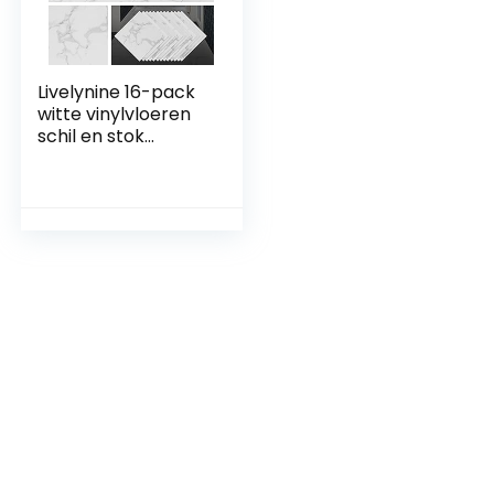
Livelynine 16-pack
witte vinylvloeren
schil en stok
vloertegel voor
badkamer
waterdichte stok
op vloeren tegels
marmeren
laminaatvloeren
vellen kleverige
keuken vloeren
kelder linoleum
30x30cm