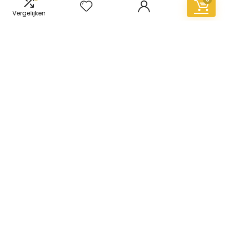
Vergelijken
Informatie
Contact
Klantenservice
Over ons
Overzicht
Onze webshops
Vacature
Blogs
Privacybeleid
Adverteren
Contact
vinyl-vloer.nl