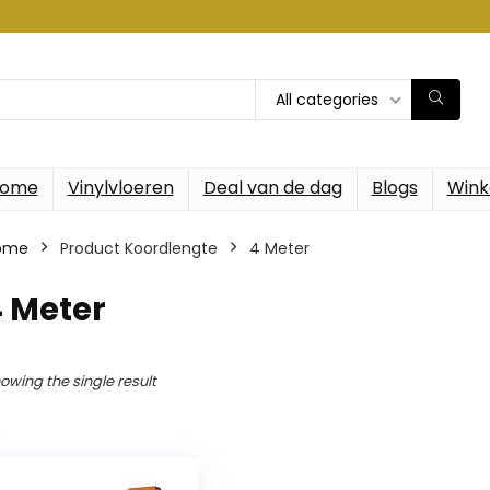
All categories
ome
Vinylvloeren
Deal van de dag
Blogs
Wink
ome
Product Koordlengte
‎4 Meter
4 Meter
owing the single result