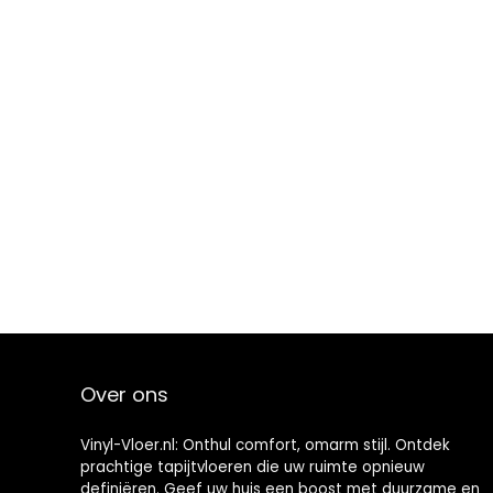
Over ons
Vinyl-Vloer.nl: Onthul comfort, omarm stijl. Ontdek
prachtige tapijtvloeren die uw ruimte opnieuw
definiëren. Geef uw huis een boost met duurzame en