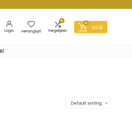
0
0
€
0.00
Login
Vergelijken
verlanglijst
el
Default sorting