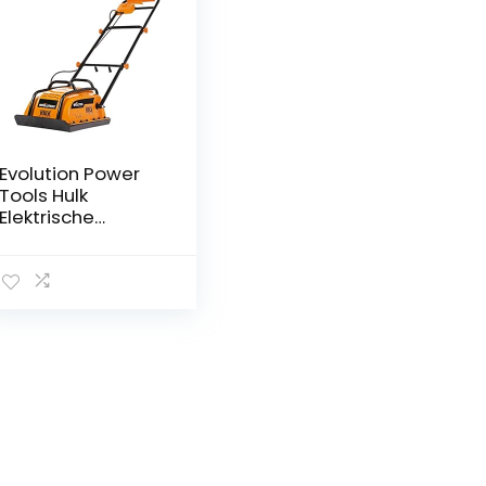
Evolution Power
Tools Hulk
Elektrische
trilplaat – 230 V
huishoudelijk
gebruik – Ideaal
voor het
egaliseren van
bestrating,
voorbereiding
van een
kunstgrasveld,
patio, blokwerk,
zand, aarde en
meer