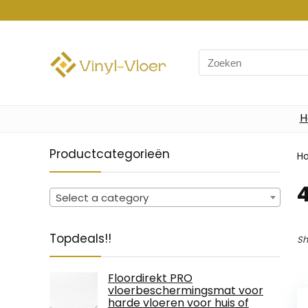
Search
for:
H
Productcategorieën
H
‎
Select a category
Topdeals!!
Sh
Floordirekt PRO
vloerbeschermingsmat voor
harde vloeren voor huis of