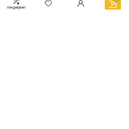
Vergelijken
Informatie
Contact
Klantenservice
Over ons
Overzicht
Onze webshops
Vacature
Blogs
Privacybeleid
Adverteren
Contact
vinyl-vloer.nl