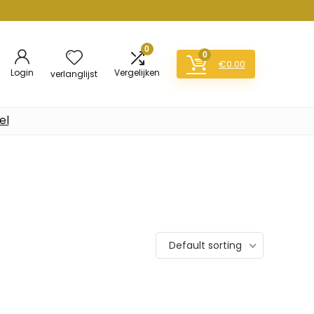
0
0
€
0.00
Login
Vergelijken
verlanglijst
el
Default sorting