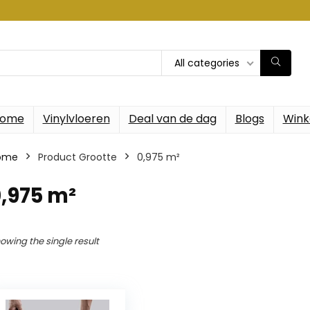
All categories
ome
Vinylvloeren
Deal van de dag
Blogs
Wink
ome
Product Grootte
‎0,975 m²
0,975 m²
owing the single result