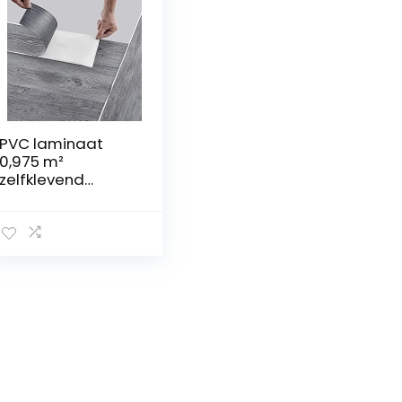
PVC laminaat
0,975 m²
zelfklevend
voelbare
houtstructuur
eiken grijs