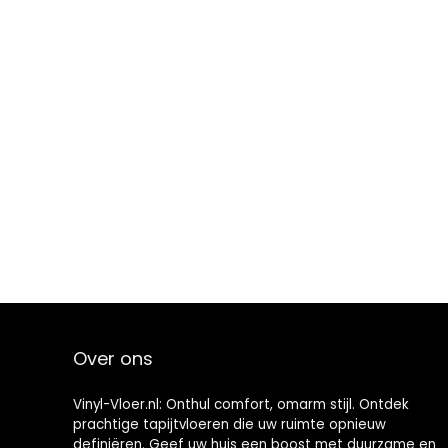
Over ons
Vinyl-Vloer.nl: Onthul comfort, omarm stijl. Ontdek
prachtige tapijtvloeren die uw ruimte opnieuw
definiëren. Geef uw huis een boost met duurzame en