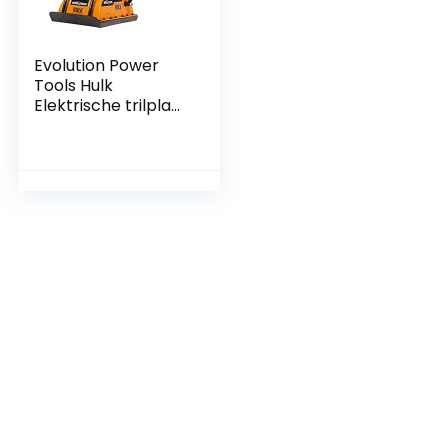
Evolution Power
Tools Hulk
Elektrische trilplaat
– 230 V
huishoudelijk
gebruik – Ideaal
voor het egaliseren
van bestrating,
voorbereiding van
een kunstgrasveld,
patio, blokwerk,
zand, aarde en
meer