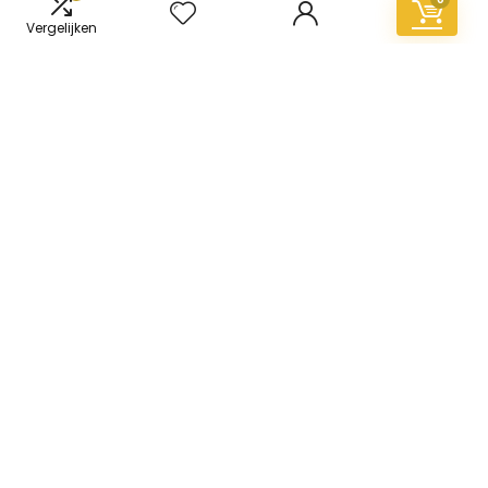
Vergelijken
Informatie
Contact
Klantenservice
Over ons
Overzicht
Onze webshops
Vacature
Blogs
Privacybeleid
Adverteren
Contact
vinyl-vloer.nl