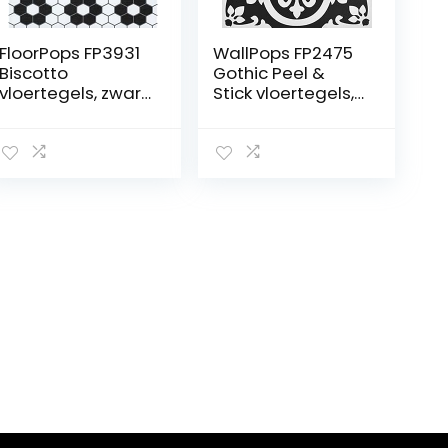
FloorPops FP3931
WallPops FP2475
Biscotto
Gothic Peel &
vloertegels, zwart,
Stick vloertegels,
30,5 cm L x 30,5
zwart, set van 10
cm B x 1,5 cm T
stuk