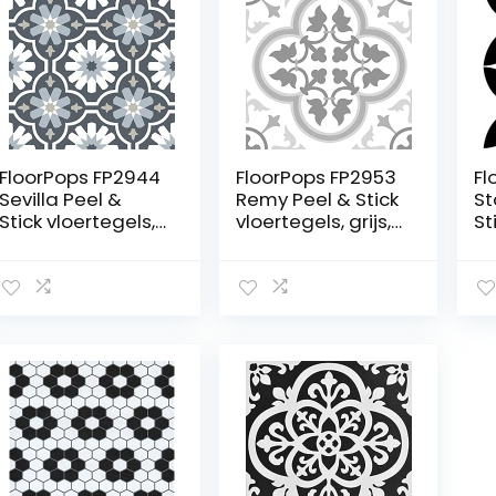
FloorPops FP2944
FloorPops FP2953
Fl
Sevilla Peel &
Remy Peel & Stick
St
Stick vloertegels,
vloertegels, grijs,
St
grijs, 60″ L x 24″ B x
30.48 cm x 30.48
zw
0,05″ T
cm x 1.5 mil (12 x 12
30
x 0.06 inch)
T