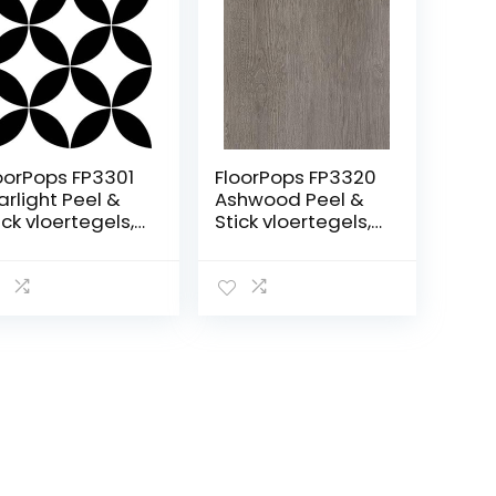
oorPops FP3301
FloorPops FP3320
arlight Peel &
Ashwood Peel &
ick vloertegels,
Stick vloertegels,
art, 30,5 cm L x
grijs, 30 cm L x 30
,5 cm B x 0,2 cm
cm B x 0,06 cm T