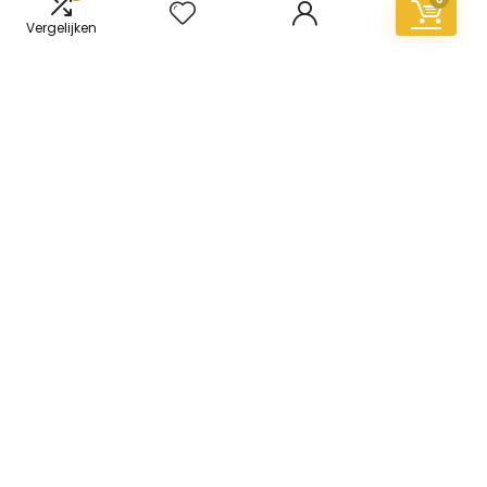
Vergelijken
Informatie
Contact
Klantenservice
Over ons
Overzicht
Onze webshops
Vacature
Blogs
Privacybeleid
Adverteren
Contact
vinyl-vloer.nl