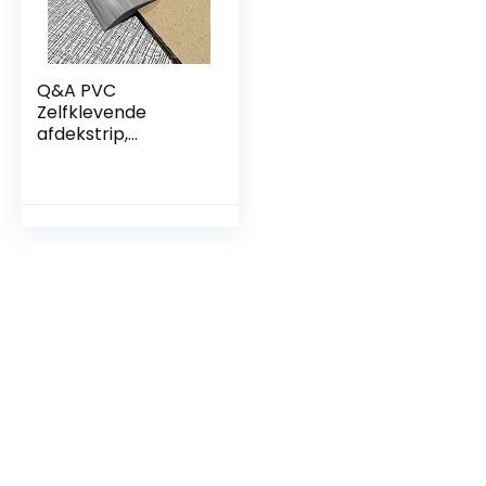
Q&A PVC
Zelfklevende
afdekstrip,
afdeklijsten voor
vloeren,
zelfklevend, 2 m / 1
m, pvc-afdeklijst,
zelfklevend
overgangsprofiel,
vloerlijst, laminaat
vloerspleet (5 mm
/ 1 m, grijs hout
grain)